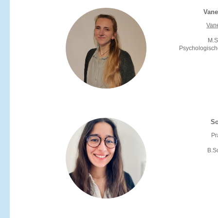
Vane
Van
M.S
Psychologisch
So
Pr
B.S