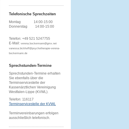
Telefonische Sprechzeiten
Montag 14:00-15:00
Donnerstag 14:00-15:00
Telefon: +49 521 5247755
E-Mail:
verena.bockermann@gmx.net
vanessa.bickhoff
@psychotherapie-verena-
bockermann.de
Sprechstunden-Termine
Sprechstunden-Termine erhalten
Sie ebenfalls über die
Terminservicestelle der
Kassenärztlichen Vereinigung
Westfalen-Lippe (KVWL).
Telefon: 116117
Terminservicestelle der KVWL
Terminvereinbarungen erfolgen
ausschließlich telefonisch.